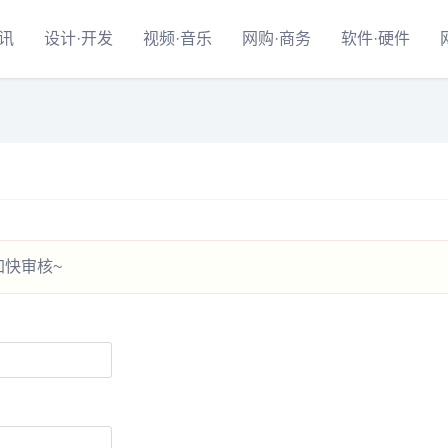
资讯
设计·开发
视频·音乐
网购·商务
软件·硬件
快审核~