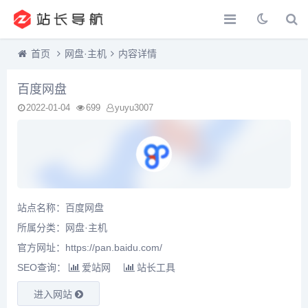
首页
网盘·主机
内容详情
百度网盘
2022-01-04
699
yuyu3007
站点名称：百度网盘
所属分类：
网盘·主机
官方网址：https://pan.baidu.com/
SEO查询：
爱站网
站长工具
进入网站